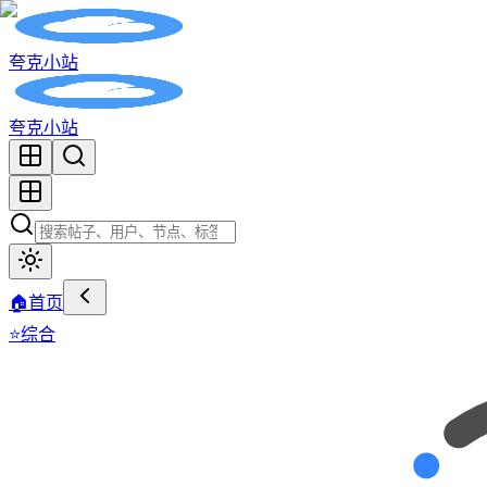
夸克小站
夸克小站
🏠
首页
⭐
综合