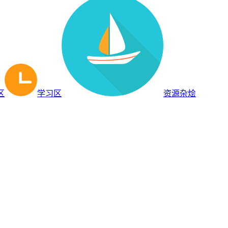
区
学习区
资源杂烩