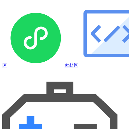
区
素材区