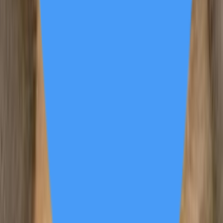
FILE
· 下载 2
回复可下
登录并回复本帖后可下载
暂不可下载
这个用户还没有留下简介。
回复讨论
2
登录后可参与回复讨论。
登录
注册
文明发言，理性讨论
只看楼主
最早
最新
平铺
梁城以北
·
21天前