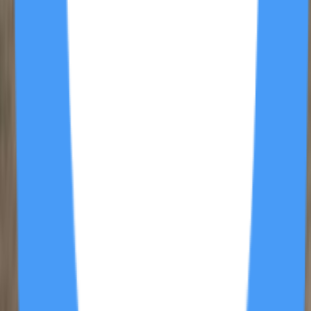
音乐区
帖
1