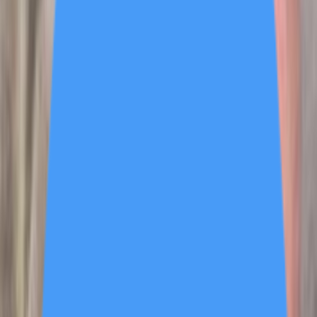
动漫区
综艺区
素材区