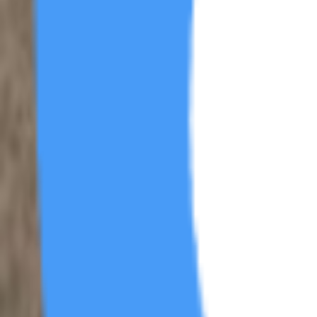
电影区
帖
16