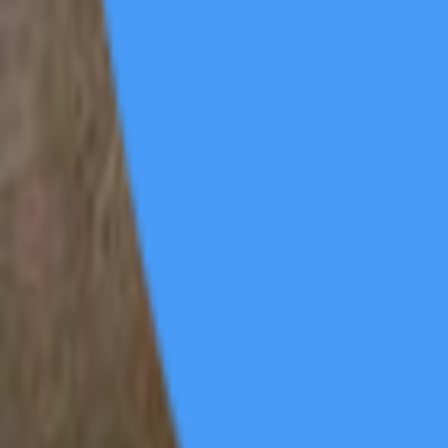
书籍
源杂烩
帖
42
软件区
安卓微博v16.5.1-内置微博猪手2.5.3-347
葫芦侠
·
2026/05/26 22:57