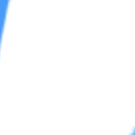
区
学习区
资源杂烩