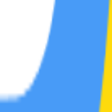
音乐区
帖
1