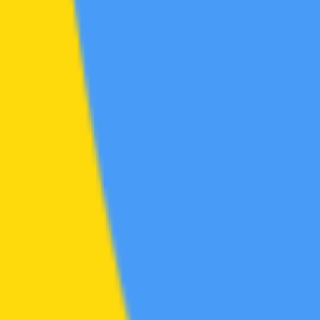
书籍
源杂烩
帖
42