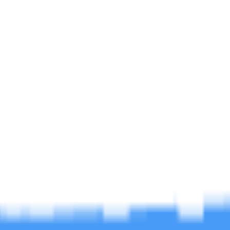
帖
0
软件区
帖
63