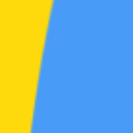
区
素材区