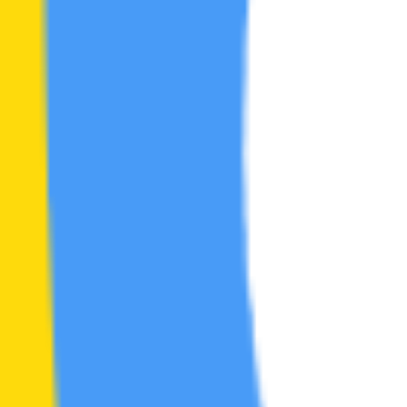
电影区
帖
16