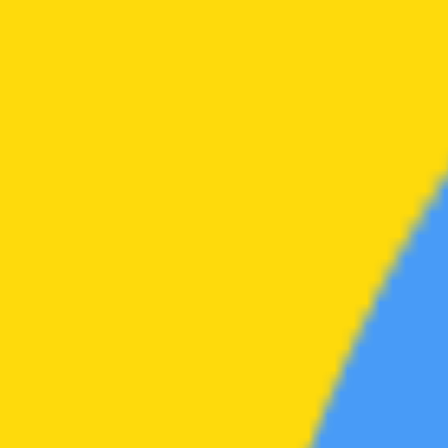
夸克小站
夸克小站
🏠
首页
⭐
综合