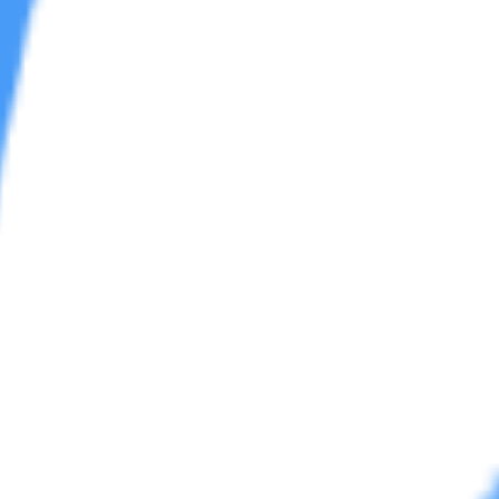
区
学习区
资源杂烩