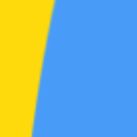
区
素材区