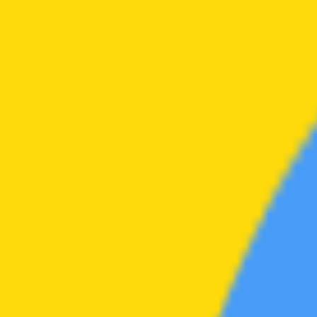
夸克小站
夸克小站
🏠
首页
⭐
综合