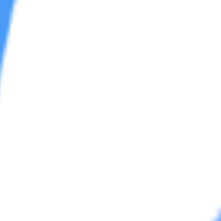
区
学习区
资源杂烩