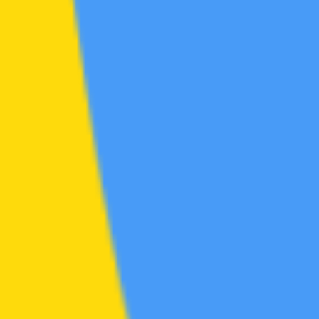
书籍
源杂烩
帖
42