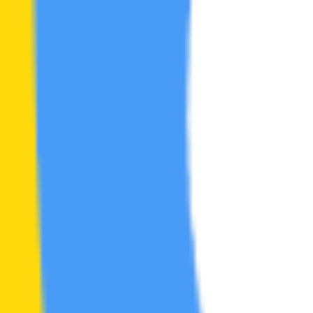
电影区
帖
16