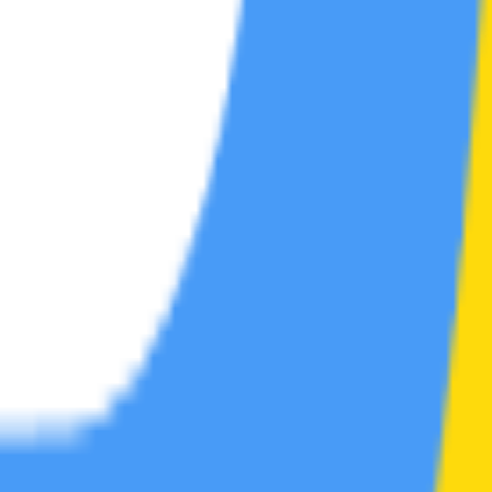
音乐区
帖
1