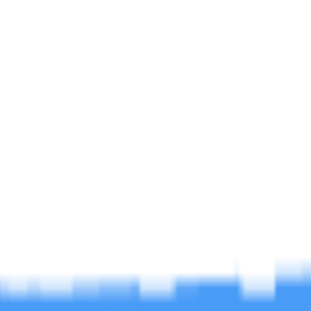
帖
0
软件区
帖
63