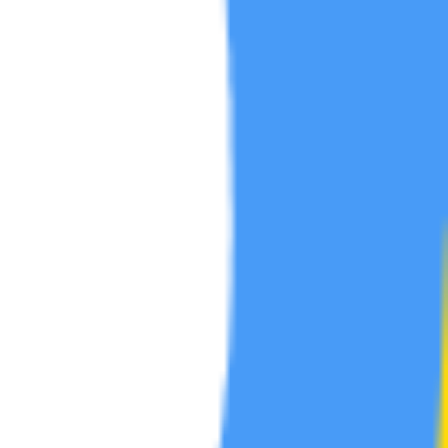
短剧区
帖
5
动漫